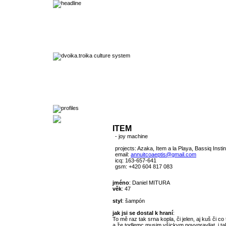
ITEM
- joy machine
projects: Azaka, Item a la Playa, Bassiq Instin
email:
annuitcoaeptis@gmail.com
icq: 163-657-641
gsm: +420 604 817 083
jméno
: Daniel MITURA
věk
: 47
styl
: šampón
jak jsi se dostal k hraní
:
To mě raz tak srna kopla, či jelen, aj kuš či co
a že todlemc musim všickym povypravljat, i ta