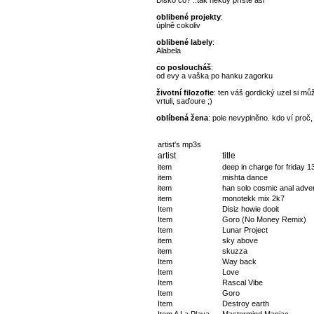
Disko co? ..tak někdy příště asi
oblibené projekty
:
úplně cokoliv
oblibené labely
:
Alabela
co posloucháš
:
od evy a vaška po hanku zagorku
životní filozofie
: ten váš gordický uzel si můž
vrtuli, saďoure ;)
oblíbená žena
: pole nevyplněno. kdo ví proč,
artist's mp3s
artist
title
item
deep in charge for friday 1
item
mishta dance
item
han solo cosmic anal adve
item
monotekk mix 2k7
Item
Disiz howie dooit
Item
Goro (No Money Remix)
Item
Lunar Project
item
sky above
item
skuzza
Item
Way back
Item
Love
Item
Rascal Vibe
Item
Goro
Item
Destroy earth