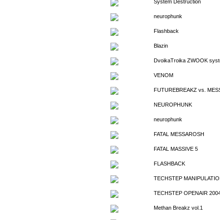
System Destruction
neurophunk
Flashback
Blazin
DvoikaTroika ZWOOK sys
VENOM
FUTUREBREAKZ vs. ME
NEUROPHUNK
neurophunk
FATAL MESSAROSH
FATAL MASSIVE 5
FLASHBACK
TECHSTEP MANIPULATIO
TECHSTEP OPENAIR 200
Methan Breakz vol.1