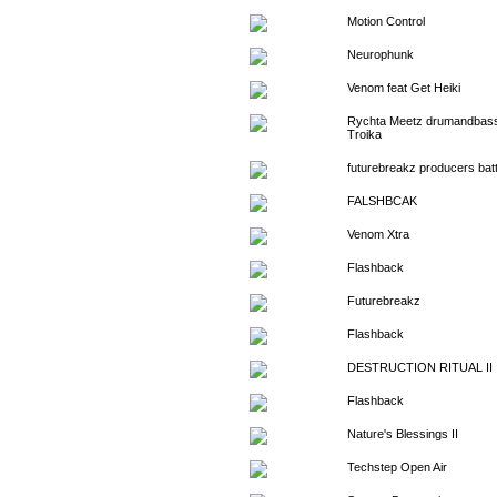
Motion Control
Neurophunk
Venom feat Get Heiki
Rychta Meetz drumandbass
Troika
futurebreakz producers batt
FALSHBCAK
Venom Xtra
Flashback
Futurebreakz
Flashback
DESTRUCTION RITUAL II
Flashback
Nature's Blessings II
Techstep Open Air