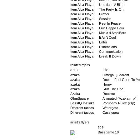
Item A La Playa
Mastermind Maniac
Item A La Playa
Ursulla Is A Bitch
Item A La Playa
The Party Is On
Item A La Playa
Preffer
Item A La Playa
Session
Item A La Playa
Rest In Peace
Item A La Playa
Our Happy Hour
Item A La Playa
Music 4 Amplifiers
Item A La Playa
It Ain't Cool
Item A La Playa
Enter
Item A La Playa
Dimensions
Item A La Playa
Communication
Item A La Playa
Break It Down
related mp3s
artist
title
azaka
Omega Quadrant
azaka
Does It Feel Good To Yo
azaka
Horny
azaka
I Am The One
Azaka
Roulette
OhmSquare
Animated (Azaka rmx)
BassIQ Instinkt
Porubany Rulez (clip)
Different tactics
Watergate
Different tactics
Cassiopea
artist's flyers
title
Bassgame 10