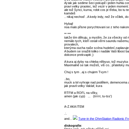
Aj tak jak sedime šeci pokupě i jeden huhla c
pravi velky praotec, tež vezir v jeden moment:
ale tož šynci, kurna, robit cos je třeba, bo tu 
kamdeš
.. nikaj nechoď ..A kedy indy, než že včilek, d
Hybaj!
noa malo přisne porychtovani se z teho nakon
** ***
takže tím děkuju, a myslím, že za všecky od ná
nemálo tych, kteří ostali věrni saundu našemu
provalech,
kterýma oucha naše scéna hudební zaplavuje
A budem se snažiti toliko i nadále Vaši libost ba
dokonce prekvapiti ;)
A kura aj dyby na chleba něbyuo, tož muzyka m
Maximalně se tak možeš, viš co.. přatelsky malo
Chuj s tym ..aj s chujem Tvym !
..bo,
muck a lol vyhraje nad podělem, demencema 
jak pravil velky Vaklaf, kura
RTFM a ROFL na věky,
amen (jak cyp) ... (trrrrr, tu-tss')
A-Z AKA ITEM
.:.
and...
Tune-in the OhmStation Radionic F
diskografie
: