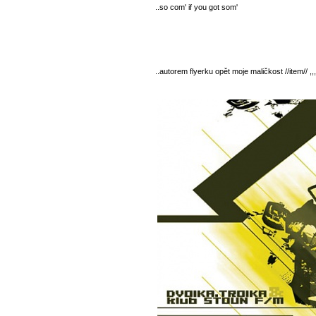
..so com' if you got som'
..autorem flyerku opět moje maličkost //item// ,,,