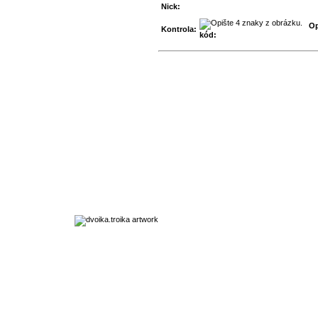
Nick:
Op
Kontrola:
kód: