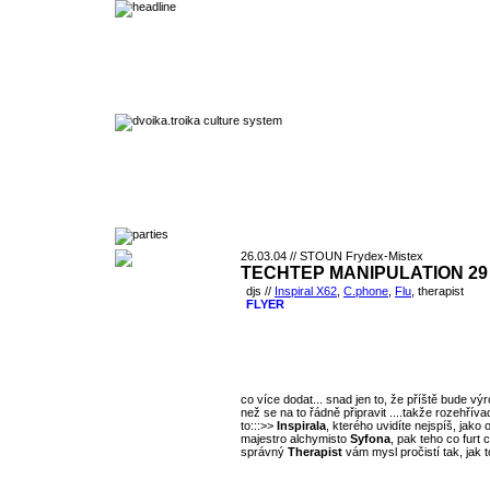
26.03.04 // STOUN Frydex-Mistex
TECHTEP MANIPULATION 29
djs //
Inspiral X62
,
C.phone
,
Flu
, therapist
FLYER
co více dodat... snad jen to, že příště bude v
než se na to řádně připravit ....takže rozehříva
to:::>>
Inspirala
, kterého uvidíte nejspíš, jako
majestro alchymisto
Syfona
, pak teho co furt 
správný
Therapist
vám mysl pročistí tak, jak 